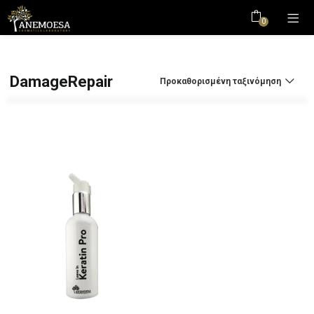
0
DamageRepair
Προκαθορισμένη ταξινόμηση