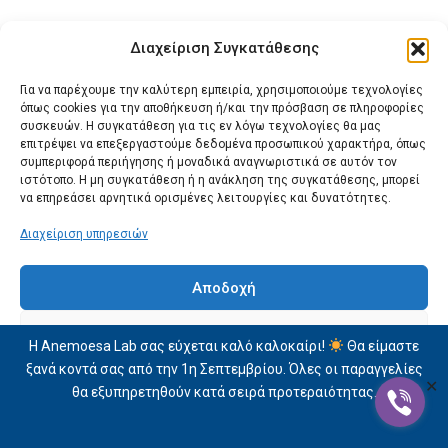
Leave in Keratin Pro
Διαχείριση Συγκατάθεσης
Για να παρέχουμε την καλύτερη εμπειρία, χρησιμοποιούμε τεχνολογίες
28,10
€
όπως cookies για την αποθήκευση ή/και την πρόσβαση σε πληροφορίες
συσκευών. Η συγκατάθεση για τις εν λόγω τεχνολογίες θα μας
Free shipping!
επιτρέψει να επεξεργαστούμε δεδομένα προσωπικού χαρακτήρα, όπως
συμπεριφορά περιήγησης ή μοναδικά αναγνωριστικά σε αυτόν τον
Προσθήκη Στο Καλάθι
ιστότοπο. Η μη συγκατάθεση ή η ανάκληση της συγκατάθεσης, μπορεί
να επηρεάσει αρνητικά ορισμένες λειτουργίες και δυνατότητες.
Διαχείριση υπηρεσιών
Αποδοχή
Δεν αποδέχομαι
Η Anemoesa Lab σας εύχεται καλό καλοκαίρι!
Θα είμαστε
ξανά κοντά σας από την 1η Σεπτεμβρίου. Όλες οι παραγγελίες
Προβολή προτιμήσεων
✕
θα εξυπηρετηθούν κατά σειρά προτεραιότητας.
Δήλωση Απορρήτου