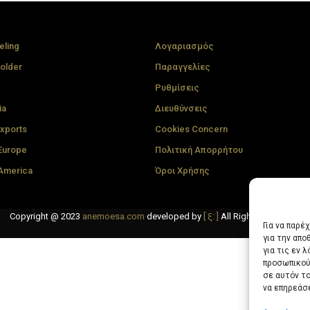
eling
Λογαριασμός
older
Παραγγελίες
Ρυθμίσεις
ia
Διευθύνσεις
xports
Cookies Concern
 Europe
Πολιτική Απορρήτου
 America
Όροι Χρήσης
Copyright @ 2023
anemoesa.com
developed by
[ ξ: ]
All Rights Reserved.
Για να παρέ
για την απ
για τις εν 
προσωπικού
σε αυτόν τ
να επηρεάσ