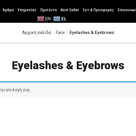
Άρθρα
Υπηρεσίες
Προϊόντα
Best Seller
Σετ & Προσφορές
Επικοινων
EN
EL
Αρχική σελίδα
Face
Eyelashes & Eyebrows
Eyelashes & Eyebrows
την επιλογή σας.