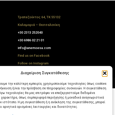
Τραπεζούντος 64, ΤΚ 55132
Καλαμαριά – Θεσσαλονίκη
+30
2313 252040
+30
6986 02 21 01
info@anemoesa.com
Find us on Facebook
Follow on Instagram
Διαχείριση Συγκατάθεσης
χουμε την καλύτερη εμπειρία, χρησιμοποιούμε τεχνολογίες όπως cookies
οθήκευση ή/και την πρόσβαση σε πληροφορίες συσκευών. Η συγκατάθεση
λόγω τεχνολογίες θα μας επιτρέψει να επεξεργαστούμε δεδομένα
 χαρακτήρα, όπως συμπεριφορά περιήγησης ή μοναδικά αναγνωριστικά
ον ιστότοπο. Η μη συγκατάθεση ή η ανάκληση της συγκατάθεσης, μπορεί
ει αρνητικά ορισμένες λειτουργίες και δυνατότητες.