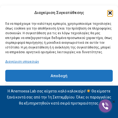
Velvet Massage Candle 250ml
Velvet Massage Candle 60ml
Διαχείριση Συγκατάθεσης
Για να παρέχουμε την καλύτερη εμπειρία, χρησιμοποιούμε τεχνολογίες
45,60
€
19,10
€
36,90
€
16,00
€
όπως cookies για την αποθήκευση ή/και την πρόσβαση σε πληροφορίες
συσκευών. Η συγκατάθεση για τις εν λόγω τεχνολογίες θα μας
Free shipping!
Free shipping!
επιτρέψει να επεξεργαστούμε δεδομένα προσωπικού χαρακτήρα, όπως
συμπεριφορά περιήγησης ή μοναδικά αναγνωριστικά σε αυτόν τον
Προσθήκη Στο Καλάθι
Προσθήκη Στο Καλάθι
ιστότοπο. Η μη συγκατάθεση ή η ανάκληση της συγκατάθεσης, μπορεί
να επηρεάσει αρνητικά ορισμένες λειτουργίες και δυνατότητες.
Διαχείριση υπηρεσιών
Αποδοχή
Δεν αποδέχομαι
Η Anemoesa Lab σας εύχεται καλό καλοκαίρι!
Θα είμαστε
ξανά κοντά σας από την 1η Σεπτεμβρίου. Όλες οι παραγγελίες
Προβολή προτιμήσεων
✕
θα εξυπηρετηθούν κατά σειρά προτεραιότητας.
Δήλωση Απορρήτου