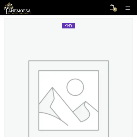
0
-14%