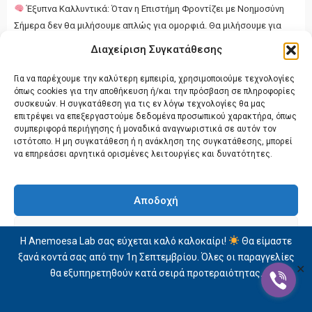
Έξυπνα Καλλυντικά: Όταν η Επιστήμη Φροντίζει με Νοημοσύνη
Σήμερα δεν θα μιλήσουμε απλώς για ομορφιά. Θα μιλήσουμε για
εξέλιξη. Για έναν νέο κόσμο καλλυντικής ...
Διαχείριση Συγκατάθεσης
CONTINUE READING
Για να παρέχουμε την καλύτερη εμπειρία, χρησιμοποιούμε τεχνολογίες
όπως cookies για την αποθήκευση ή/και την πρόσβαση σε πληροφορίες
συσκευών. Η συγκατάθεση για τις εν λόγω τεχνολογίες θα μας
επιτρέψει να επεξεργαστούμε δεδομένα προσωπικού χαρακτήρα, όπως
συμπεριφορά περιήγησης ή μοναδικά αναγνωριστικά σε αυτόν τον
ιστότοπο. Η μη συγκατάθεση ή η ανάκληση της συγκατάθεσης, μπορεί
να επηρεάσει αρνητικά ορισμένες λειτουργίες και δυνατότητες.
Αποδοχή
Δεν αποδέχομαι
Η Anemoesa Lab σας εύχεται καλό καλοκαίρι!
Θα είμαστε
ξανά κοντά σας από την 1η Σεπτεμβρίου. Όλες οι παραγγελίες
Προβολή προτιμήσεων
✕
θα εξυπηρετηθούν κατά σειρά προτεραιότητας.
Δήλωση Απορρήτου