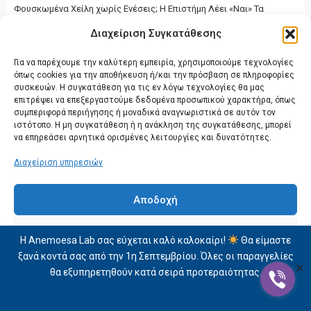
Φουσκωμένα Χείλη χωρίς Ενέσεις; Η Επιστήμη Λέει «Ναι» Τα
γεμάτα, ενυδατωμένα χείλη έχουν συνδεθεί με τη νεότητα, τη
Διαχείριση Συγκατάθεσης
φρεσκάδα και τη ζωντάνια. Μέχρι πρόσφατα, οι ...
Για να παρέχουμε την καλύτερη εμπειρία, χρησιμοποιούμε τεχνολογίες
CONTINUE READING
όπως cookies για την αποθήκευση ή/και την πρόσβαση σε πληροφορίες
συσκευών. Η συγκατάθεση για τις εν λόγω τεχνολογίες θα μας
επιτρέψει να επεξεργαστούμε δεδομένα προσωπικού χαρακτήρα, όπως
συμπεριφορά περιήγησης ή μοναδικά αναγνωριστικά σε αυτόν τον
ιστότοπο. Η μη συγκατάθεση ή η ανάκληση της συγκατάθεσης, μπορεί
να επηρεάσει αρνητικά ορισμένες λειτουργίες και δυνατότητες.
Διαχείριση υπηρεσιών
Αποδοχή
Δεν αποδέχομαι
Η Anemoesa Lab σας εύχεται καλό καλοκαίρι!
Θα είμαστε
ξανά κοντά σας από την 1η Σεπτεμβρίου. Όλες οι παραγγελίες
Προβολή προτιμήσεων
✕
θα εξυπηρετηθούν κατά σειρά προτεραιότητας.
Δήλωση Απορρήτου