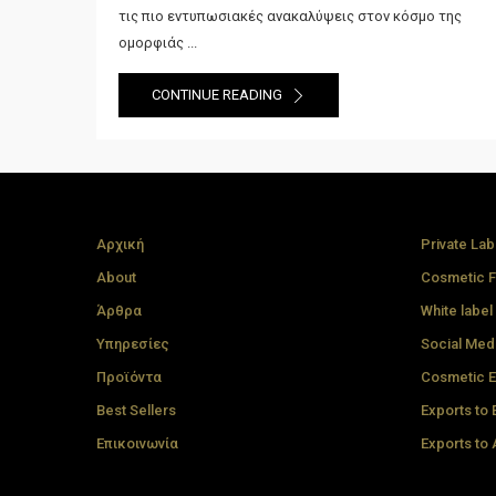
τις πιο εντυπωσιακές ανακαλύψεις στον κόσμο της
ομορφιάς ...
CONTINUE READING
Αρχική
Private Lab
About
Cosmetic F
Άρθρα
White label
Υπηρεσίες
Social Med
Προϊόντα
Cosmetic E
Best Sellers
Exports to
Επικοινωνία
Exports to