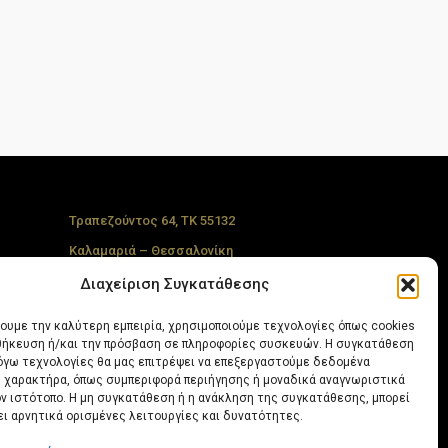
Τραπεζούντος 64, ΤΚ 55132
Καλαμαριά – Θεσσαλονίκη
+30
2313 252040
Διαχείριση Συγκατάθεσης
+30
6986 02 21 01
χουμε την καλύτερη εμπειρία, χρησιμοποιούμε τεχνολογίες όπως cookies
info@anemoesa.com
οθήκευση ή/και την πρόσβαση σε πληροφορίες συσκευών. Η συγκατάθεση
λόγω τεχνολογίες θα μας επιτρέψει να επεξεργαστούμε δεδομένα
Find us on Facebook
 χαρακτήρα, όπως συμπεριφορά περιήγησης ή μοναδικά αναγνωριστικά
ον ιστότοπο. Η μη συγκατάθεση ή η ανάκληση της συγκατάθεσης, μπορεί
Follow on Instagram
ει αρνητικά ορισμένες λειτουργίες και δυνατότητες.