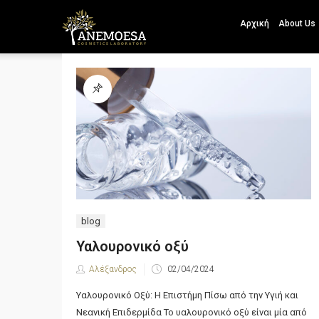
Αρχική
About Us
Post
blog
Υαλουρονικό οξύ
Αλέξανδρος
02/04/2024
Υαλουρονικό Οξύ: Η Επιστήμη Πίσω από την Υγιή και
Νεανική Επιδερμίδα Το υαλουρονικό οξύ είναι μία από