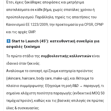
Έτσι, έχεις ξεκάθαρες αποφάσεις και μετρήσιμα
αποτελέσματα σε κάθε βήμα, χωρίς σπατάλες χρόνου ή
προϋπολογισμού. Παράλληλα, τηρείς τις απαιτήσεις του
Κανονισμού
ΕΕ 1223/2009
, την προετοιμασία για
CPSR
,
CPNP
και τις αρχές
GMP
.
Start to Launch (45’): κατευθυντική συνεδρία για
ασφαλές ξεκίνημα
Το πρώτο στάδιο της
συμβουλευτικής καλλυντικών
είναι
ιδανικό όταν ξεκινάς.
Αναλύουμε το concept, ορίζουμε κατηγορία προϊόντος
(skincare, haircare, body care, make-up), και θέτουμε το
πλαίσιο συμμόρφωσης. Εξηγούμε τη ροή
R&D → παραγωγή
, τι
σημαίνει ελάχιστη ποσότητα παραγωγής (ενδεικτικά MOQ 50
τεμάχια/προϊόν), καθώς και τις βασικές επιλογές σε πρώτες
ύλες & συσκευασίες.