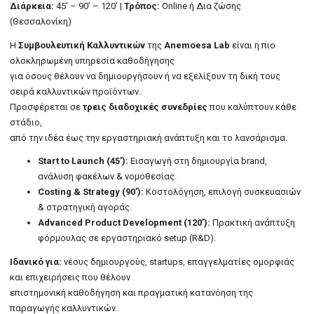
Διάρκεια:
45’ – 90’ – 120’ |
Τρόπος:
Online ή Δια ζώσης
(Θεσσαλονίκη)
Η
Συμβουλευτική Καλλυντικών
της
Anemoesa Lab
είναι η πιο
ολοκληρωμένη υπηρεσία καθοδήγησης
για όσους θέλουν να δημιουργήσουν ή να εξελίξουν τη δική τους
σειρά καλλυντικών προϊόντων.
Προσφέρεται σε
τρεις διαδοχικές συνεδρίες
που καλύπτουν κάθε
στάδιο,
από την ιδέα έως την εργαστηριακή ανάπτυξη και το λανσάρισμα.
Start to Launch (45’):
Εισαγωγή στη δημιουργία brand,
ανάλυση φακέλων & νομοθεσίας.
Costing & Strategy (90’):
Κοστολόγηση, επιλογή συσκευασιών
& στρατηγική αγοράς.
Advanced Product Development (120’):
Πρακτική ανάπτυξη
φόρμουλας σε εργαστηριακό setup (R&D).
Ιδανικό για:
νέους δημιουργούς, startups, επαγγελματίες ομορφιάς
και επιχειρήσεις που θέλουν
επιστημονική καθοδήγηση και πραγματική κατανόηση της
παραγωγής καλλυντικών.