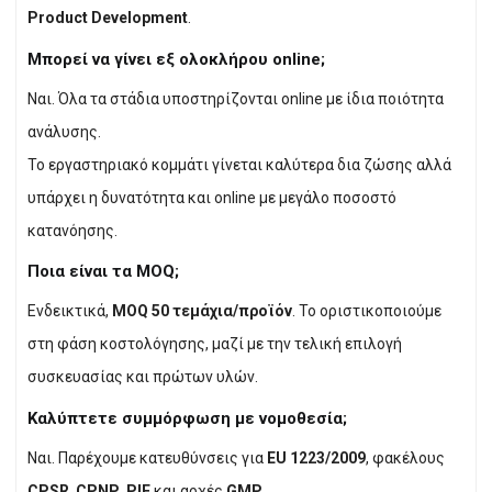
Product Development
.
Μπορεί να γίνει εξ ολοκλήρου online;
Ναι. Όλα τα στάδια υποστηρίζονται online με ίδια ποιότητα
ανάλυσης.
Το εργαστηριακό κομμάτι γίνεται καλύτερα δια ζώσης αλλά
υπάρχει η δυνατότητα και online με μεγάλο ποσοστό
κατανόησης.
Ποια είναι τα MOQ;
Ενδεικτικά,
MOQ 50 τεμάχια/προϊόν
. Το οριστικοποιούμε
στη φάση κοστολόγησης, μαζί με την τελική επιλογή
συσκευασίας και πρώτων υλών.
Καλύπτετε συμμόρφωση με νομοθεσία;
Ναι. Παρέχουμε κατευθύνσεις για
EU 1223/2009
, φακέλους
CPSR
,
CPNP
,
PIF
και αρχές
GMP
.