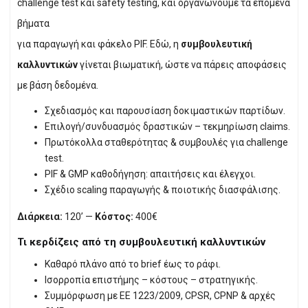
challenge test και safety testing, και οργανώνουμε τα επόμενα
βήματα
για παραγωγή και φάκελο PIF. Εδώ, η
συμβουλευτική
καλλυντικών
γίνεται βιωματική, ώστε να πάρεις αποφάσεις
με βάση δεδομένα.
Σχεδιασμός και παρουσίαση δοκιμαστικών παρτίδων.
Επιλογή/συνδυασμός δραστικών – τεκμηρίωση claims.
Πρωτόκολλα σταθερότητας & συμβουλές για challenge
test.
PIF & GMP καθοδήγηση: απαιτήσεις και έλεγχοι.
Σχέδιο scaling παραγωγής & ποιοτικής διασφάλισης.
Διάρκεια:
120’ —
Κόστος:
400€
Τι κερδίζεις από τη συμβουλευτική καλλυντικών
Καθαρό πλάνο από το brief έως το ράφι.
Ισορροπία επιστήμης – κόστους – στρατηγικής.
Συμμόρφωση με ΕΕ 1223/2009, CPSR, CPNP & αρχές