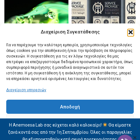
Διαχείριση Συγκατάθεσης
Για να παρέχουμε την καλύτερη εμπειρία, χρησιμοποιούμε τεχνολογίες
όπως cookies για την αποθήκευση ή/και την πρόσβαση σε πληροφορίες
συσκευών. Η συγκατάθεση για τις εν λόγω τεχνολογίες θα μας
επιτρέψει να επεξεργαστούμε δεδομένα προσωπικού χαρακτήρα, όπως
συμπεριφορά περιήγησης ή μοναδικά αναγνωριστικά σε αυτόν τον
ιστότοπο. Η μη συγκατάθεση ή η ανάκληση της συγκατάθεσης, μπορεί
να επηρεάσει αρνητικά ορισμένες λειτουργίες και δυνατότητες.
Φόρμουλες καλλυντικών
Πακέτο Βασικής Συνεργασίας (10
ώρες)
700,00
€
Διαχείριση υπηρεσιών
500,00
€
Free shipping!
Free shipping!
Αποδοχή
Προσθήκη στο καλάθι
Προσθήκη στο καλάθι
Δεν αποδέχομαι
Η Anemoesa Lab σας εύχεται καλό καλοκαίρι!
Θα είμαστε
ξανά κοντά σας από την 1η Σεπτεμβρίου. Όλες οι παραγγελίες
Προβολή προτιμήσεων
✕
θα εξυπηρετηθούν κατά σειρά προτεραιότητας.