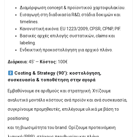
Διαμόρφωση concept & προϊοντικού χαρτοφυλακίου.
Εισαγωγή στη διαδικασία R&D, στάδια δοκιμών και
timelines.
Κανονιστική εικόνα: EU 1223/2009, CPSR, CPNP, PIF.
Βασικές αρχές επιλογής συστατικών,
claims
και
labeling.
Ενδεικτική προκοστολόγηση για αρχικό πλάνο.
Διάρκεια:
45’ —
Κόστος:
100€
Costing & Strategy (90’): κοστολόγηση,
συσκευασία & τοποθέτηση στην αγορά
Εμβαθύνουμε σε αριθμούς και στρατηγική. Χτίζουμε
αναλυτικό μοντέλο κόστους ανά προϊόν και ανά συσκευασία,
συγκρίνουμε προμηθευτές, επιλέγουμε υλικά με βάση το
positioning
και τη βιωσιμότητα του brand. Ορίζουμε προτεινόμενη
λιανική (RRP), στόχους περιθωρίου και πλάνο