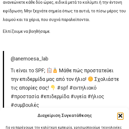
ανανεώνετε κάθε δύο ώρες, ειδικά μετά το κολύμπι ή την έντονη
εφίδρωση. Μην ξεχνάτε σημεία όπως τα αυτιά, το πίσω μέρος του
λαιμού και τα χέρια, που συχνά παραλείπονται.
Ελπίζουμε να βοηθήσαμε.
@anemoesa_lab
Τι είναι το SPF;
Μάθε πώς προστατεύει
την επιδερμίδα μας από τον ήλιο!
Σχολιάστε
τις απορίες σας!
#spf
#αντηλιακό
#προστασία
#επιδερμίδα
#υγεία
#ήλιος
#συμβουλές
Διαχείριση Συγκατάθεσης
♬ Presentation – FlyFlyMusic
Για να παρέχουμε την καλύτερη εμπειρία, χρησιμοποιούμε τεχνολογίες