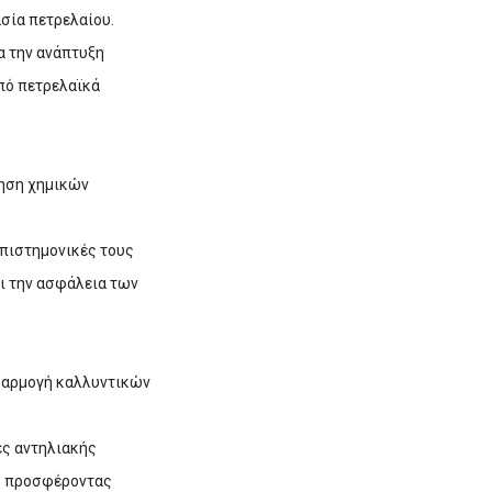
ασία πετρελαίου.
α την ανάπτυξη
πό πετρελαϊκά
ίηση χημικών
επιστημονικές τους
ι την ασφάλεια των
εφαρμογή καλλυντικών
ες αντηλιακής
ν, προσφέροντας