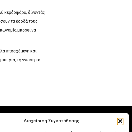
λύ κερδοφόρα, δίνοντάς
ήσουν τα έσοδά τους.
επωνυμία μπορεί να
λλά υποσχόμενη και
μπειρία, τη γνώση και
Διαχείριση Συγκατάθεσης
Τραπεζούντος 64, ΤΚ 55132