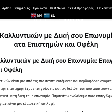
Άρθρα
Υπηρεσίες
Προϊόντα
Best Seller
Σετ & Προσφορές
Επικοινων
Home
/
blog
EN
EL
 Καλλυντικών με Δική σου Επωνυμί
ατα Επιστημών και Οφέλη
αλλυντικών με Δική σου Επωνυμία: Επα
ι Οφέλη
ντικών είναι μια από τις πιο αναπτυσσόμενες και κερδοφόρες αγορέ
της επιστήμης έχουν τις γνώσεις και τις δεξιότητες που απαιτούντα
ντικά με τη δική τους επωνυμία. Παρακάτω αναλύουμε ποια επαγγέλμ
ιατί είναι μια εξαιρετική επιλογή.