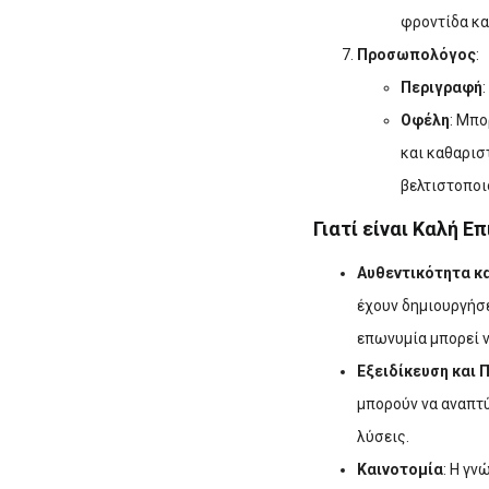
φροντίδα κα
Προσωπολόγος
:
Περιγραφή
Οφέλη
: Μπ
και καθαρισ
βελτιστοποι
Γιατί είναι Καλή 
Αυθεντικότητα κ
έχουν δημιουργήσε
επωνυμία μπορεί ν
Εξειδίκευση και 
μπορούν να αναπτύ
λύσεις.
Καινοτομία
: Η γν