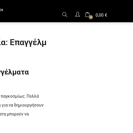
ία
0,00
€
0
α: Επαγγέλμ
γγέλματα
ς παγκοσμίως. Πολλά
ι για να δημιουργήσουν
ατα μπορούν να