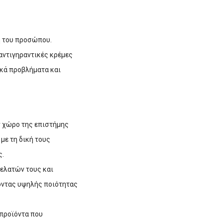
η του προσώπου.
αντιγηραντικές κρέμες
ικά προβλήματα και
ν χώρο της επιστήμης
με τη δική τους
ς.
πελατών τους και
οντας υψηλής ποιότητας
 προϊόντα που