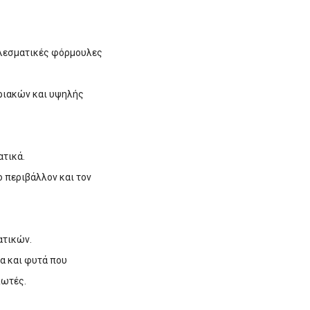
τελεσματικές φόρμουλες
οριακών και υψηλής
ατικά.
ο περιβάλλον και τον
ατικών.
α και φυτά που
λωτές.